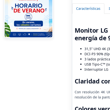
Características
Monitor LG 
energía de 
31,5” UHD 4K (
DCI-P3 90% (tí
3 lados prácti
USB Tipo-C™ (s
Interruptor LG
Claridad con
Con resolución 4K UH
resolución de la pant
Colores ver