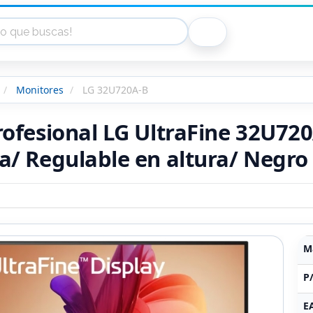
Monitores
LG 32U720A-B
ofesional LG UltraFine 32U720
a/ Regulable en altura/ Negro
M
P
E