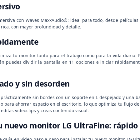
rsivo
nmersiva con Waves MaxxAudio®: ideal para todo, desde películas 
rica, con mayor profundidad y detalle.
pidamente
miza tu monitor tanto para el trabajo como para la vida diaria. P
én puedes dividir la pantalla en 11 opciones e iniciar rápidamen
ado y sin desorden
 prácticamente sin bordes con un soporte en L despejado y una bas
do para ahorrar espacio en el escritorio, lo que optimiza tu flujo
ditas videoclips y creas contenido visual.
u nuevo monitor LG UltraFine: rápido y
la guía en video paso a paso para instalar tu nuevo monitor LG Ul