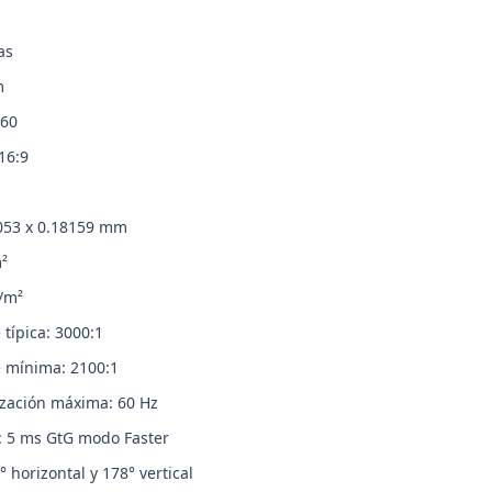
as
m
160
16:9
6053 x 0.18159 mm
m²
d/m²
 típica: 3000:1
e mínima: 2100:1
ización máxima: 60 Hz
: 5 ms GtG modo Faster
 horizontal y 178° vertical