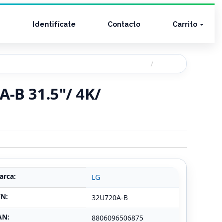
Identifícate
Contacto
Carrito
A-B 31.5"/ 4K/
arca:
LG
/N:
32U720A-B
AN:
8806096506875