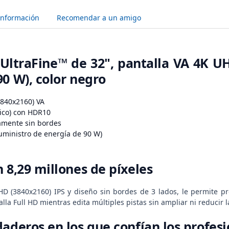
Información
Recomendar a un amigo
UltraFine™ de 32", pantalla VA 4K U
90 W), color negro
3840x2160) VA
pico) con HDR10
camente sin bordes
uministro de energía de 90 W)
 8,29 millones de píxeles
D (3840x2160) IPS y diseño sin bordes de 3 lados, le permite pr
alla Full HD mientras edita múltiples pistas sin ampliar ni reducir 
daderos en los que confían los profes