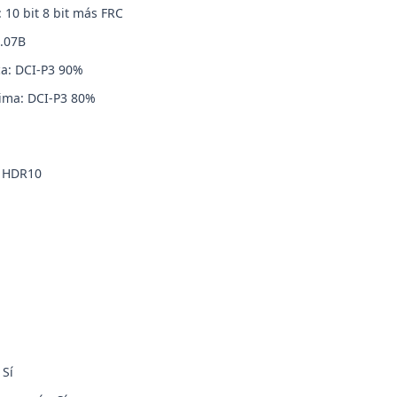
 10 bit 8 bit más FRC
.07B
ca: DCI-P3 90%
ima: DCI-P3 80%
n HDR10
 Sí