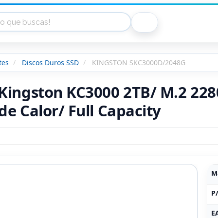
tes
Discos Duros SSD
KINGSTON SKC3000D/2048G
 Kingston KC3000 2TB/ M.2 228
de Calor/ Full Capacity
M
P
E