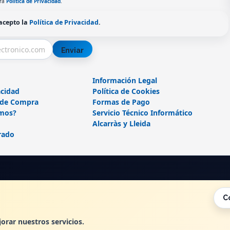
tra
Política de Privacidad
.
 acepto la
Política de Privacidad
.
Enviar
Información Legal
acidad
Política de Cookies
 de Compra
Formas de Pago
mos?
Servicio Técnico Informático
Alcarràs y Lleida
rado
C
, , , , España. - C.I.F.: B25362799 - Tfno:
orar nuestros servicios.