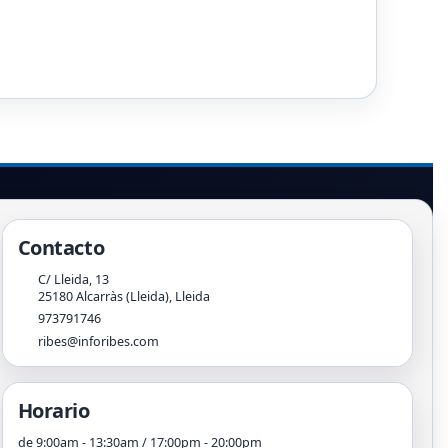
Contacto
C/ Lleida, 13
25180
Alcarràs (Lleida)
,
Lleida
973791746
ribes@inforibes.com
Horario
de 9:00am - 13:30am / 17:00pm - 20:00pm