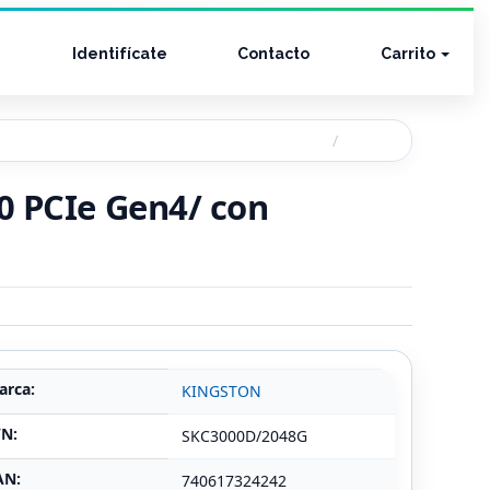
Identifícate
Contacto
Carrito
0 PCIe Gen4/ con
arca:
KINGSTON
/N:
SKC3000D/2048G
AN:
740617324242