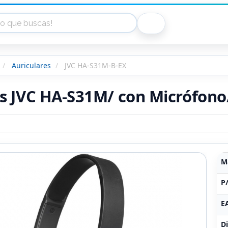
Auriculares
JVC HA-S31M-B-EX
s JVC HA-S31M/ con Micrófono/
M
P
E
Di