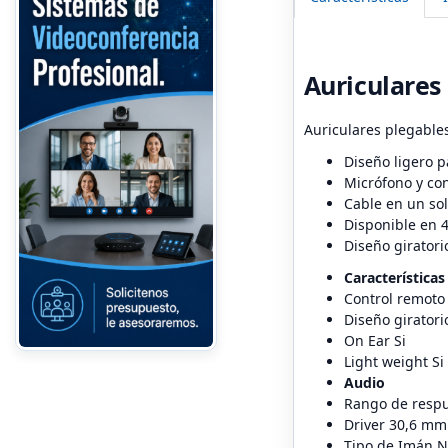
Auriculares
Auriculares plegables
Diseño ligero 
Micrófono y co
Cable en un sol
Disponible en 4
Diseño giratori
Características
Control remoto
Diseño giratori
On Ear Si
Light weight Si
Audio
Rango de respu
Driver 30,6 mm
Tipo de Imán 