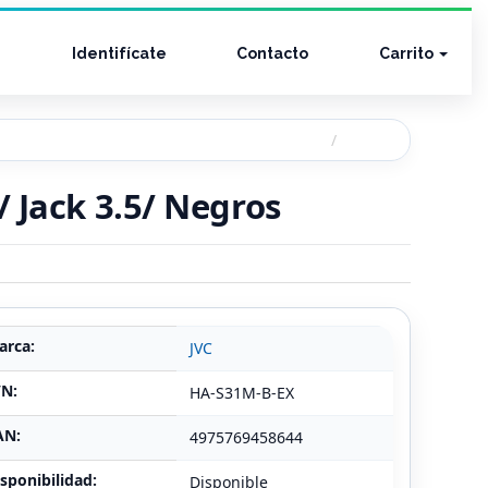
Identifícate
Contacto
Carrito
 Jack 3.5/ Negros
arca:
JVC
/N:
HA-S31M-B-EX
AN:
4975769458644
sponibilidad:
Disponible