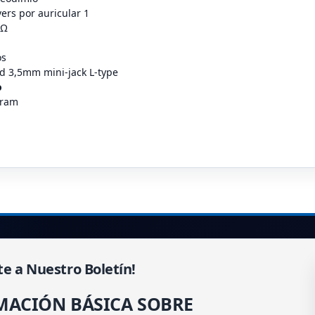
ers por auricular 1
 Ω
os
ed 3,5mm mini-jack L-type
o
gram
te a Nuestro Boletín!
MACIÓN BÁSICA SOBRE