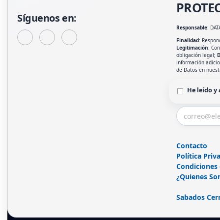
PROTEC
Síguenos en:
Responsable
: DAT
Finalidad
: Respond
Legitimación
: Co
obligación legal;
D
información adici
de Datos en nues
He leído y
Contacto
Política Priv
Condiciones
¿Quienes So
Sabados Cer