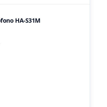
rófono HA-S31M
e