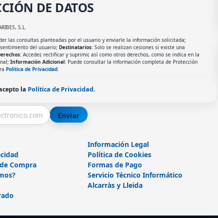
CIÓN DE DATOS
ARIBES, S.L.
er las consultas planteadas por el usuario y enviarle la información solicitada;
nsentimiento del usuario;
Destinatarios
: Solo se realizan cesiones si existe una
erechos
: Acceder, rectificar y suprimir, así como otros derechos, como se indica en la
onal;
Información Adicional
: Puede consultar la información completa de Protección
tra
Política de Privacidad
.
 acepto la
Política de Privacidad
.
Enviar
Información Legal
acidad
Política de Cookies
 de Compra
Formas de Pago
mos?
Servicio Técnico Informático
Alcarràs y Lleida
rado