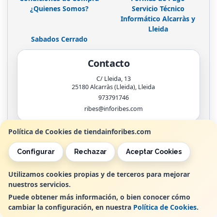
¿Quienes Somos?
Servicio Técnico
Informático Alcarràs y
Lleida
Sabados Cerrado
Contacto
C/ Lleida, 13
25180
Alcarràs (Lleida)
,
Lleida
973791746
ribes@inforibes.com
Política de Cookies de tiendainforibes.com
Horario
Configurar
Rechazar
Aceptar Cookies
de 9:00am - 13:30am / 17:00pm - 20:00pm
Utilizamos cookies propias y de terceros para mejorar
nuestros servicios.
, , , , España. - C.I.F.: B25362799 - Tfno:
Puede obtener más información, o bien conocer cómo
cambiar la configuración, en nuestra
Política de Cookies
.