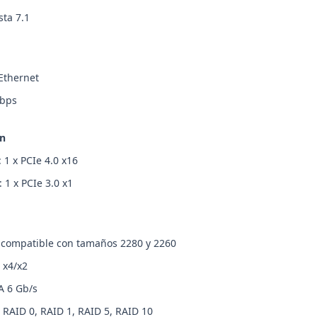
sta 7.1
Ethernet
Gbps
ón
 1 x PCIe 4.0 x16
 1 x PCIe 3.0 x1
 compatible con tamaños 2280 y 2260
 x4/x2
A 6 Gb/s
 RAID 0, RAID 1, RAID 5, RAID 10