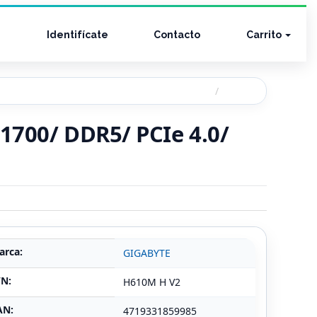
Identifícate
Contacto
Carrito
1700/ DDR5/ PCIe 4.0/
arca:
GIGABYTE
/N:
H610M H V2
AN:
4719331859985