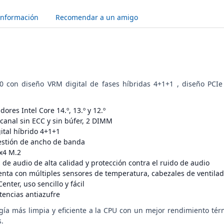
Información
Recomendar a un amigo
0 con diseño VRM digital de fases híbridas 4+1+1 , diseño PCIe 4
ores Intel Core 14.º, 13.º y 12.º
canal sin ECC y sin búfer, 2 DIMM
ital híbrido 4+1+1
stión de ancho de banda
x4 M.2
e audio de alta calidad y protección contra el ruido de audio
enta con múltiples sensores de temperatura, cabezales de ventila
nter, uso sencillo y fácil
tencias antiazufre
ía más limpia y eficiente a la CPU con un mejor rendimiento térmi
.