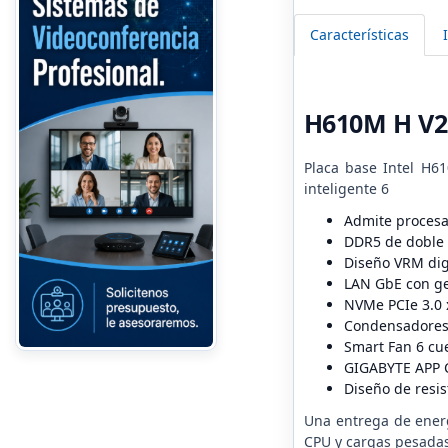
Características
H610M H V2
Placa base Intel H61
inteligente 6
Admite procesad
DDR5 de doble 
Diseño VRM dig
LAN GbE con ge
NVMe PCIe 3.0 
Condensadores d
Smart Fan 6 cu
GIGABYTE APP Ce
Diseño de resis
Una entrega de energ
CPU y cargas pesadas