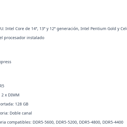
: Intel Core de 14ª, 13ª y 12ª generación, Intel Pentium Gold y Ce
l procesador instalado
xpress
R5
: 2 x DIMM
ortada: 128 GB
ria: Doble canal
ria compatibles: DDR5-5600, DDR5-5200, DDR5-4800, DDR5-4400