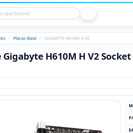
tes
Placas Base
GIGABYTE H610M H V2
e Gigabyte H610M H V2 Socket 
M
P
E