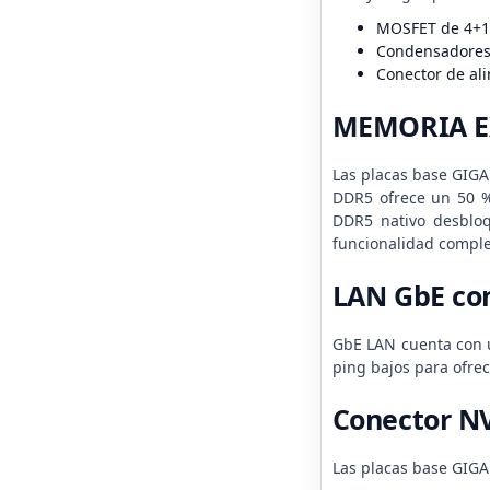
MOSFET de 4+1+
Condensadores s
Conector de ali
MEMORIA 
Las placas base GIGA
DDR5 ofrece un 50 %
DDR5 nativo desbloq
funcionalidad comple
LAN GbE con
GbE LAN cuenta con u
ping bajos para ofre
Conector N
Las placas base GIGA