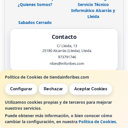
¿Quienes Somos?
Servicio Técnico
Informático Alcarràs y
Lleida
Sabados Cerrado
Contacto
C/ Lleida, 13
25180
Alcarràs (Lleida)
,
Lleida
973791746
ribes@inforibes.com
Política de Cookies de tiendainforibes.com
Horario
Configurar
Rechazar
Aceptar Cookies
de 9:00am - 13:30am / 17:00pm - 20:00pm
Utilizamos cookies propias y de terceros para mejorar
nuestros servicios.
, , , , España. - C.I.F.: B25362799 - Tfno:
Puede obtener más información, o bien conocer cómo
cambiar la configuración, en nuestra
Política de Cookies
.