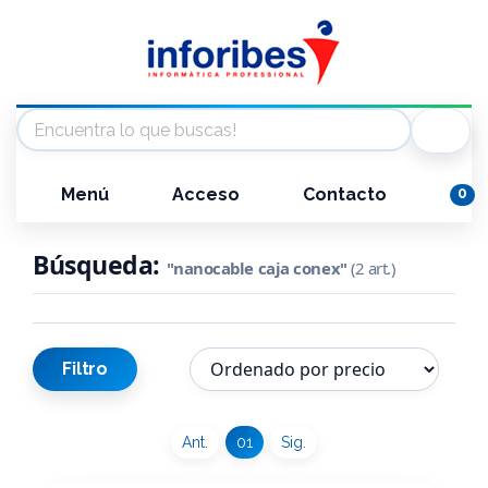
Menú
Acceso
Contacto
0
Búsqueda:
"nanocable caja conex"
(2 art.)
Filtro
Ant.
01
Sig.