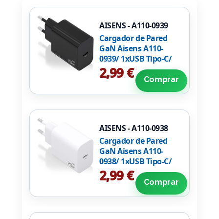
AISENS - A110-0939
Cargador de Pared
GaN Aisens A110-
0939/ 1xUSB Tipo-C/
20W/ Negro
2,99 €
Comprar
AISENS - A110-0938
Cargador de Pared
GaN Aisens A110-
0938/ 1xUSB Tipo-C/
20W/ Blanco
2,99 €
Comprar