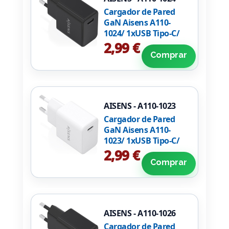
Cargador de Pared
GaN Aisens A110-
1024/ 1xUSB Tipo-C/
20W/ Negro
2,99 €
Comprar
AISENS - A110-1023
Cargador de Pared
GaN Aisens A110-
1023/ 1xUSB Tipo-C/
20W/ Blanco
2,99 €
Comprar
AISENS - A110-1026
Cargador de Pared