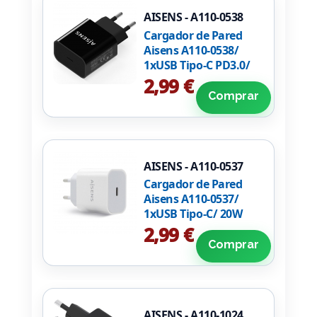
AISENS - A110-0538
Cargador de Pared
Aisens A110-0538/
1xUSB Tipo-C PD3.0/
20W/ Negro
2,99 €
Comprar
AISENS - A110-0537
Cargador de Pared
Aisens A110-0537/
1xUSB Tipo-C/ 20W
2,99 €
Comprar
AISENS - A110-1024