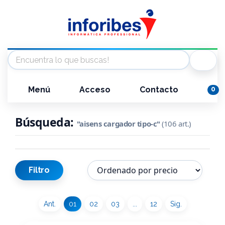
Menú
Acceso
Contacto
0
Búsqueda:
"aisens cargador tipo-c"
(106 art.)
Filtro
Ant.
01
02
03
...
12
Sig.