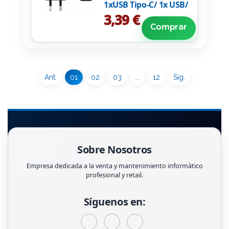
1xUSB Tipo-C/ 1x USB/
20W
3,39 €
Comprar
Ant.
01
02
03
...
12
Sig.
Sobre Nosotros
Empresa dedicada a la venta y mantenimiento informàtico
profesional y retail.
Síguenos en: