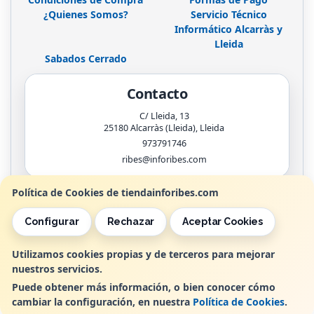
¿Quienes Somos?
Servicio Técnico
Informático Alcarràs y
Lleida
Sabados Cerrado
Contacto
C/ Lleida, 13
25180
Alcarràs (Lleida)
,
Lleida
973791746
ribes@inforibes.com
Política de Cookies de tiendainforibes.com
Horario
Configurar
Rechazar
Aceptar Cookies
de 9:00am - 13:30am / 17:00pm - 20:00pm
Utilizamos cookies propias y de terceros para mejorar
nuestros servicios.
, , , , España. - C.I.F.: B25362799 - Tfno:
Puede obtener más información, o bien conocer cómo
cambiar la configuración, en nuestra
Política de Cookies
.