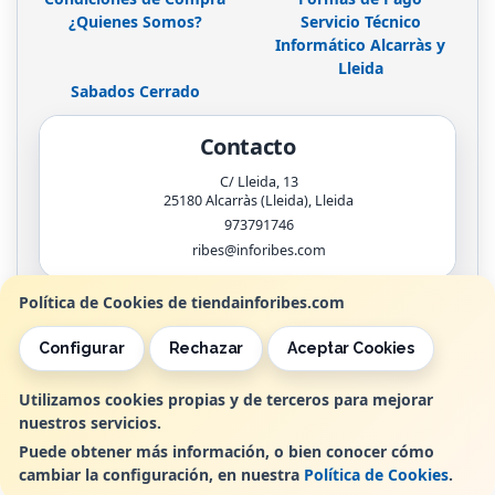
¿Quienes Somos?
Servicio Técnico
Informático Alcarràs y
Lleida
Sabados Cerrado
Contacto
C/ Lleida, 13
25180
Alcarràs (Lleida)
,
Lleida
973791746
ribes@inforibes.com
Política de Cookies de tiendainforibes.com
Horario
Configurar
Rechazar
Aceptar Cookies
de 9:00am - 13:30am / 17:00pm - 20:00pm
Utilizamos cookies propias y de terceros para mejorar
nuestros servicios.
, , , , España. - C.I.F.: B25362799 - Tfno:
Puede obtener más información, o bien conocer cómo
cambiar la configuración, en nuestra
Política de Cookies
.