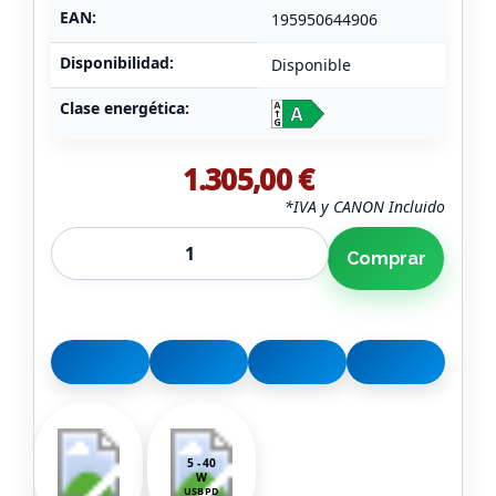
EAN:
195950644906
Disponibilidad:
Disponible
Clase energética:
1.305,00 €
*IVA y CANON Incluido
Comprar
5 - 40
W
USB PD