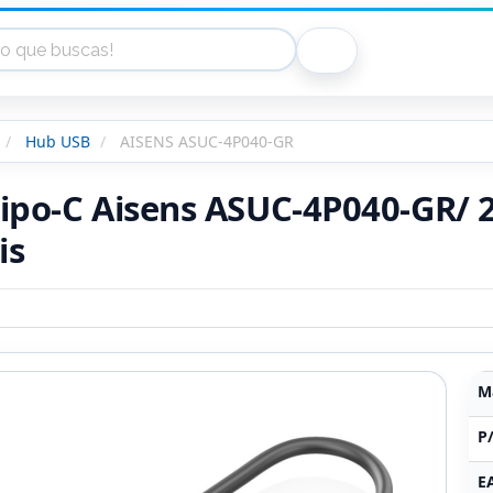
Hub USB
AISENS ASUC-4P040-GR
ipo-C Aisens ASUC-4P040-GR/ 
is
M
P
E