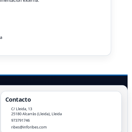
limentación externa.
ma
Contacto
C/ Lleida, 13
25180
Alcarràs (Lleida)
,
Lleida
973791746
ribes@inforibes.com