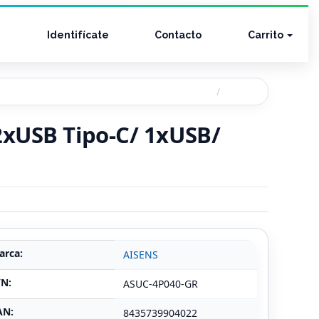
Identifícate
Contacto
Carrito
2xUSB Tipo-C/ 1xUSB/
arca:
AISENS
/N:
ASUC-4P040-GR
AN:
8435739904022