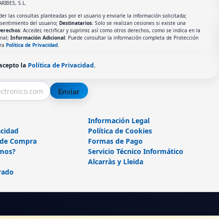
ARIBES, S.L.
er las consultas planteadas por el usuario y enviarle la información solicitada;
nsentimiento del usuario;
Destinatarios
: Solo se realizan cesiones si existe una
erechos
: Acceder, rectificar y suprimir, así como otros derechos, como se indica en la
onal;
Información Adicional
: Puede consultar la información completa de Protección
tra
Política de Privacidad
.
 acepto la
Política de Privacidad
.
Enviar
Información Legal
acidad
Política de Cookies
 de Compra
Formas de Pago
mos?
Servicio Técnico Informático
Alcarràs y Lleida
rado