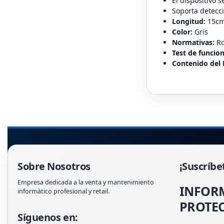
El dispositivo 
Soporta detecci
Longitud:
15c
Color:
Gris
Normativas:
Ro
Test de funcio
Contenido del
Sobre Nosotros
¡Suscríbe
Empresa dedicada a la venta y mantenimiento
INFOR
informàtico profesional y retail.
PROTEC
Síguenos en: