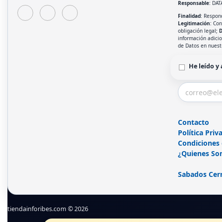
Responsable
: DAT
Finalidad
: Respond
Legitimación
: Co
obligación legal;
D
información adici
de Datos en nues
He leído y
Contacto
Política Priv
Condiciones
¿Quienes So
Sabados Cer
tiendainforibes.com © 2026