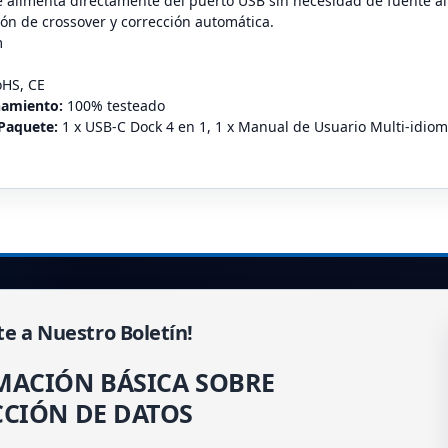
se alimenta directamente del puerto USB sin necesidad de fuente a
ón de crossover y corrección automática.
m
HS, CE
namiento:
100% testeado
 Paquete:
1 x USB-C Dock 4 en 1,
1 x Manual de Usuario Multi-idio
te a Nuestro Boletín!
MACIÓN BÁSICA SOBRE
CIÓN DE DATOS