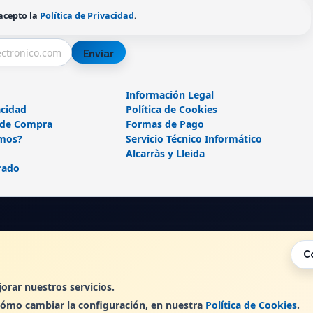
 acepto la
Política de Privacidad
.
Enviar
Información Legal
acidad
Política de Cookies
 de Compra
Formas de Pago
mos?
Servicio Técnico Informático
Alcarràs y Lleida
rado
C
, , , , España. - C.I.F.: B25362799 - Tfno:
orar nuestros servicios.
cómo cambiar la configuración, en nuestra
Política de Cookies
.