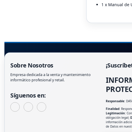
1 x Manual de 
Sobre Nosotros
¡Suscríbe
Empresa dedicada a la venta y mantenimiento
INFOR
informàtico profesional y retail.
PROTEC
Síguenos en:
Responsable
: DAT
Finalidad
: Respond
Legitimación
: Co
obligación legal;
D
información adici
de Datos en nues