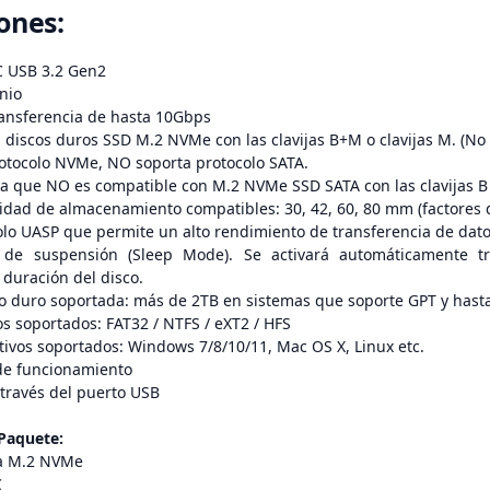
ones:
C USB 3.2 Gen2
nio
ransferencia de hasta 10Gbps
discos duros SSD M.2 NVMe con las clavijas B+M o clavijas M. (No s
rotocolo NVMe, NO soporta protocolo SATA.
a que NO es compatible con M.2 NVMe SSD SATA con las clavijas B y
idad de almacenamiento compatibles: 30, 42, 60, 80 mm (factores 
lo UASP que permite un alto rendimiento de transferencia de dato
de suspensión (Sleep Mode). Se activará automáticamente tr
duración del disco.
o duro soportada: más de 2TB en sistemas que soporte GPT y hasta
s soportados: FAT32 / NTFS / eXT2 / HFS
ivos soportados: Windows 7/8/10/11, Mac OS X, Linux etc.
de funcionamiento
través del puerto USB
Paquete:
na M.2 NVMe
C