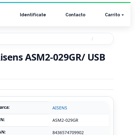
Identifícate
Contacto
Carrito
Aisens ASM2-029GR/ USB
arca:
AISENS
/N:
ASM2-029GR
AN:
8436574709902