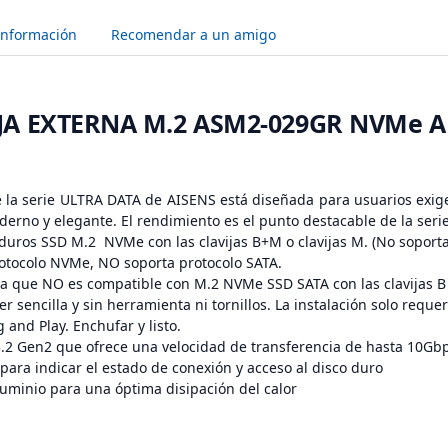
Información
Recomendar a un amigo
AJA EXTERNA M.2 ASM2-029GR NVMe A 
 la serie ULTRA DATA de AISENS está diseñada para usuarios exigen
erno y elegante. El rendimiento es el punto destacable de la seri
duros SSD M.2 NVMe con las clavijas B+M o clavijas M. (No soporta 
rotocolo NVMe, NO soporta protocolo SATA.
a que NO es compatible con M.2 NVMe SSD SATA con las clavijas B y
er sencilla y sin herramienta ni tornillos. La instalación solo requ
 and Play. Enchufar y listo.
.2 Gen2 que ofrece una velocidad de transferencia de hasta 10Gbp
para indicar el estado de conexión y acceso al disco duro
uminio para una óptima disipación del calor