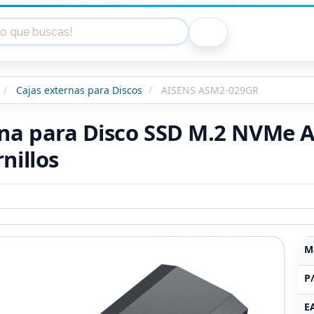
Cajas externas para Discos
AISENS ASM2-029GR
rna para Disco SSD M.2 NVMe 
rnillos
M
P
E