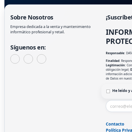
Sobre Nosotros
¡Suscríbe
Empresa dedicada a la venta y mantenimiento
INFOR
informàtico profesional y retail.
PROTEC
Síguenos en:
Responsable
: DAT
Finalidad
: Respond
Legitimación
: Co
obligación legal;
D
información adici
de Datos en nues
He leído y
Contacto
Política Priv