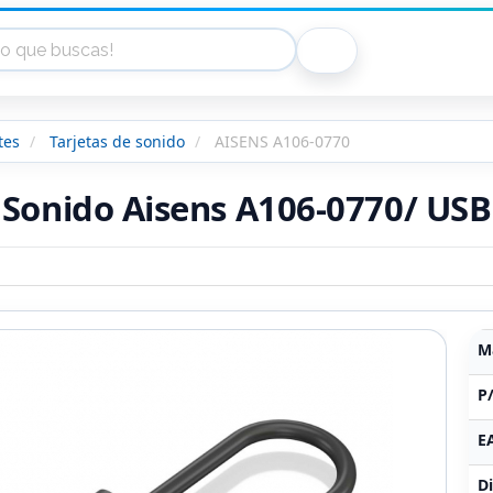
tes
Tarjetas de sonido
AISENS A106-0770
 Sonido Aisens A106-0770/ US
M
P
E
Di